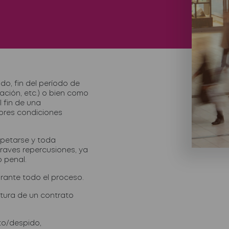
do, fin del período de
lación, etc.) o bien como
l fin de una
ores condiciones
spetarse y toda
graves repercusiones, ya
 penal.
ante todo el proceso.
ptura de un contrato
ato/despido,