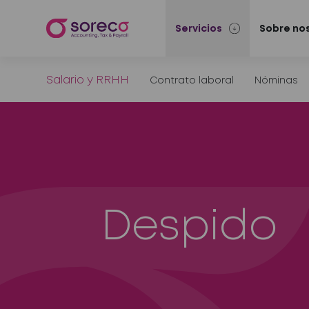
Servicios
Sobre no
Salario y RRHH
Contrato laboral
Nóminas
Despido