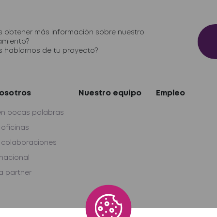
 obtener más información sobre nuestro
amiento?
s hablarnos de tu proyecto?
osotros
Nuestro equipo
Empleo
en pocas palabras
 oficinas
 colaboraciones
rnacional
 partner