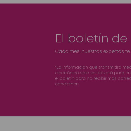
El boletín de
Cada mes, nuestros expertos te 
*La información que transmitirá me
electrónico sólo se utilizará para e
el boletín para no recibir más correo
conciernen.