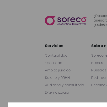
¿Deseas
asesor
¿Quiere
Servicios
Sobre n
Contabilidad
Soreco, 
Fiscalidad
Nuestras
Ámbito jurídico
Nuestras
Salario y RRHH
Red inte
Auditoría y consultoría
Become a
Externalización