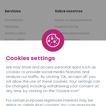
Servicios
Sobre nosotros
Contabilidad
Soreco, en pocas palabras
Fiscalidad
Nuestras oficinas
Ámbito jurídico
Nuestras colaboraciones
Salario y RRHH
Red internacional
Auditoría y consultoría
Become a partner
Externalización
Cookies settings
We may store and access personal data such as
Nuestro equipo
Empleo
cookies to provide social media features and
analyse our traffic. By clicking "Ok, accept all" you
will allow the use of these cookies. Your settings can
Noticias
Contáctenos
be changed, including withdrawing your consent at
any time, by clicking on the "Cookie icon".
Soreco© 2026
For certain purposes legitimate interests may be
relied on, rather than consent. You can read more
Política de privacidad